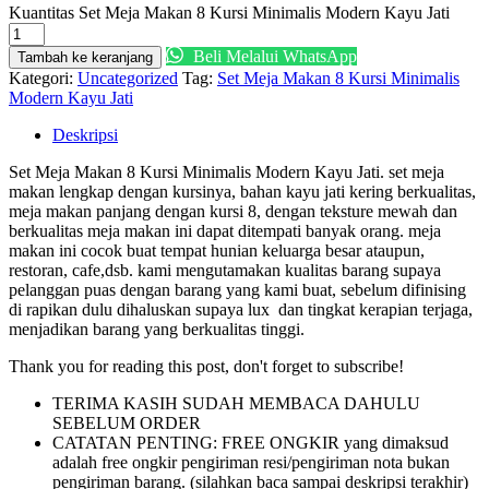
Kuantitas Set Meja Makan 8 Kursi Minimalis Modern Kayu Jati
Beli Melalui WhatsApp
Tambah ke keranjang
Kategori:
Uncategorized
Tag:
Set Meja Makan 8 Kursi Minimalis
Modern Kayu Jati
Deskripsi
Set Meja Makan 8 Kursi Minimalis Modern Kayu Jati. set meja
makan lengkap dengan kursinya, bahan kayu jati kering berkualitas,
meja makan panjang dengan kursi 8, dengan teksture mewah dan
berkualitas meja makan ini dapat ditempati banyak orang. meja
makan ini cocok buat tempat hunian keluarga besar ataupun,
restoran, cafe,dsb. kami mengutamakan kualitas barang supaya
pelanggan puas dengan barang yang kami buat, sebelum difinising
di rapikan dulu dihaluskan supaya lux dan tingkat kerapian terjaga,
menjadikan barang yang berkualitas tinggi.
Thank you for reading this post, don't forget to subscribe!
TERIMA KASIH SUDAH MEMBACA DAHULU
SEBELUM ORDER
CATATAN PENTING: FREE ONGKIR yang dimaksud
adalah free ongkir pengiriman resi/pengiriman nota bukan
pengiriman barang. (silahkan baca sampai deskripsi terakhir)