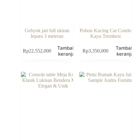
Gebyok jati full ukiran
Pohon Kucing Cat Condo
Jepara 3 meteran
Kayu Trembesi
Tambah ke
Tambah k
Rp
22,552,000
Rp
3,350,000
keranjang
keranjang