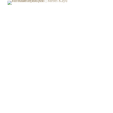
SELAMAT DATANG DI
Andra Furniture
Pusat Furniture Jepara Berkualitas