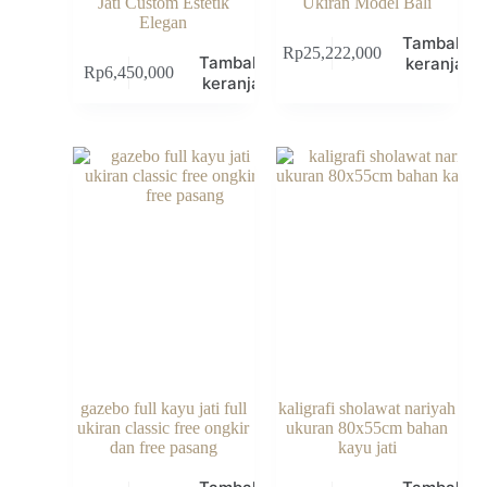
Jati Custom Estetik
Ukiran Model Bali
Elegan
Tambah k
Rp
25,222,000
Tambah ke
keranjang
Rp
6,450,000
keranjang
gazebo full kayu jati full
kaligrafi sholawat nariyah
ukiran classic free ongkir
ukuran 80x55cm bahan
dan free pasang
kayu jati