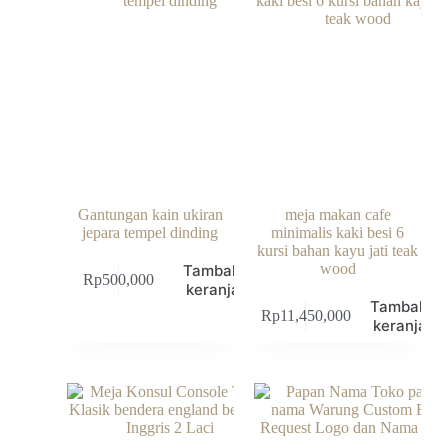
Gantungan kain ukiran
meja makan cafe
jepara tempel dinding
minimalis kaki besi 6
kursi bahan kayu jati teak
wood
Tambah ke
Rp
500,000
keranjang
Tambah k
Rp
11,450,000
keranjang