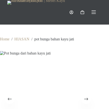
Skip
to
content
Shopping
cart
Home
/
HIASAN
/
pot bunga bahan kayu jati