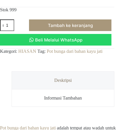
Stok 999
Kuantitas
Tambah ke keranjang
pot
bunga
bahan
Beli Melalui WhatsApp
kayu
jati
Kategori:
HIASAN
Tag:
Pot bunga dari bahan kayu jati
Deskripsi
Informasi Tambahan
Pot bunga dari bahan kayu jati
adalah tempat atau wadah untuk