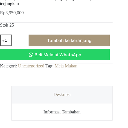
terjangkau
Rp
3,950,000
Stok 25
Kuantitas
Tambah ke keranjang
meja
kopi
minimalis
Beli Melalui WhatsApp
4
kursi
kayu
Kategori:
Uncategorized
Tag:
Meja Makan
jati,meja
makan
pendek
terjangkau
Deskripsi
Informasi Tambahan