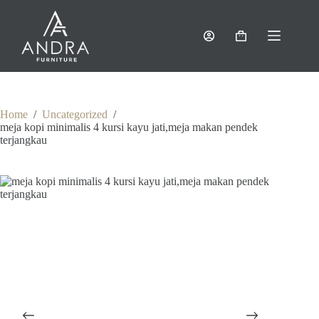
Skip
to
content
Shopping
cart
Home
/
Uncategorized
/
meja kopi minimalis 4 kursi kayu jati,meja makan pendek
terjangkau