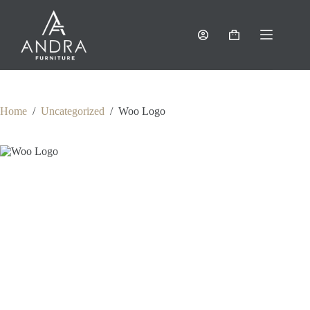
Skip
to
content
Shopping
cart
Home
/
Uncategorized
/
Woo Logo