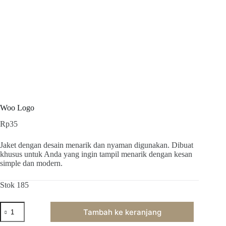
Woo Logo
Rp
35
Jaket dengan desain menarik dan nyaman digunakan. Dibuat
khusus untuk Anda yang ingin tampil menarik dengan kesan
simple dan modern.
Stok 185
Kuantitas
Tambah ke keranjang
Woo
Logo