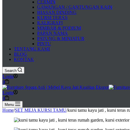
CERMIN
GAWANGAN / GANTUNGAN KAIN
HIASAN DINDING
KURSI TERAS
KALIGRAFI
MIMBAR & PODIUM
PAPAN NAMA
PATUNG & MINIATUR
PINTU
TENTANG KAMI
BLOG
KONTAK
Search
Login
Shopping
0
cart
Login
Shopping
0
cart
Menu
Home
/
SET MEJA KURSI TAMU
/
kursi tamu kayu jati , kursi teras