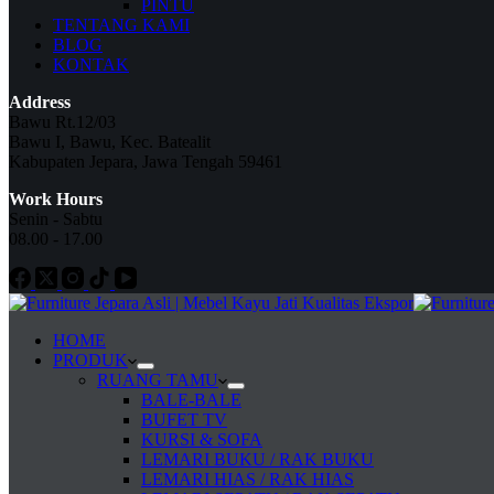
PINTU
TENTANG KAMI
BLOG
KONTAK
Address
Bawu Rt.12/03
Bawu I, Bawu, Kec. Batealit
Kabupaten Jepara, Jawa Tengah 59461
Work Hours
Senin - Sabtu
08.00 - 17.00
HOME
PRODUK
RUANG TAMU
BALE-BALE
BUFET TV
KURSI & SOFA
LEMARI BUKU / RAK BUKU
LEMARI HIAS / RAK HIAS