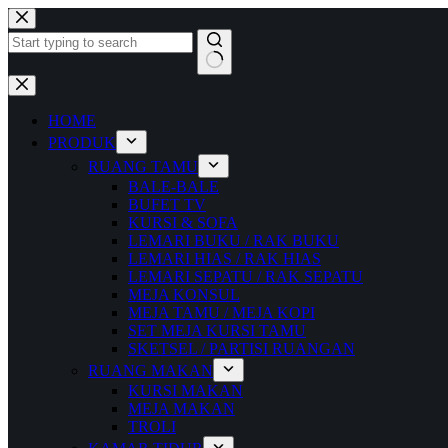
Skip
to
content
No
results
HOME
PRODUK
RUANG TAMU
BALE-BALE
BUFET TV
KURSI & SOFA
LEMARI BUKU / RAK BUKU
LEMARI HIAS / RAK HIAS
LEMARI SEPATU / RAK SEPATU
MEJA KONSUL
MEJA TAMU / MEJA KOPI
SET MEJA KURSI TAMU
SKETSEL / PARTISI RUANGAN
RUANG MAKAN
KURSI MAKAN
MEJA MAKAN
TROLI