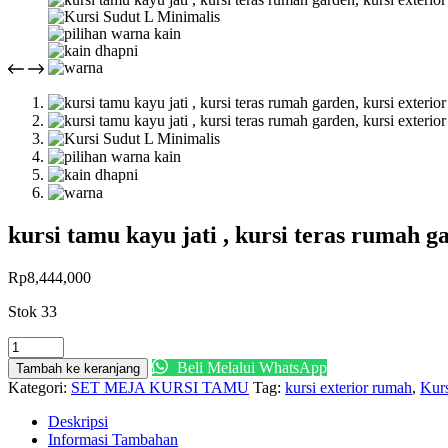
kursi tamu kayu jati , kursi teras rumah g
Rp
8,444,000
Stok 33
Kuantitas
kursi
Beli Melalui WhatsApp
Tambah ke keranjang
tamu
Kategori:
SET MEJA KURSI TAMU
Tag:
kursi exterior rumah
,
Kurs
kayu
jati
Deskripsi
,
Informasi Tambahan