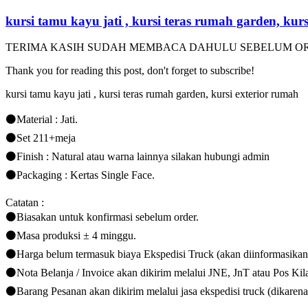
kursi
teras
kursi tamu kayu jati , kursi teras rumah garden, kur
rumah
garden,
TERIMA KASIH SUDAH MEMBACA DAHULU SEBELUM OR
kursi
exterior
Thank you for reading this post, don't forget to subscribe!
rumah
kursi tamu kayu jati , kursi teras rumah garden, kursi exterior rumah
⚫Material : Jati.
⚫Set 211+meja
⚫Finish : Natural atau warna lainnya silakan hubungi admin
⚫Packaging : Kertas Single Face.
Catatan :
⚫Biasakan untuk konfirmasi sebelum order.
⚫Masa produksi ± 4 minggu.
⚫Harga belum termasuk biaya Ekspedisi Truck (akan diinformasikan
⚫Nota Belanja / Invoice akan dikirim melalui JNE, JnT atau Pos Kila
⚫Barang Pesanan akan dikirim melalui jasa ekspedisi truck (dikarena