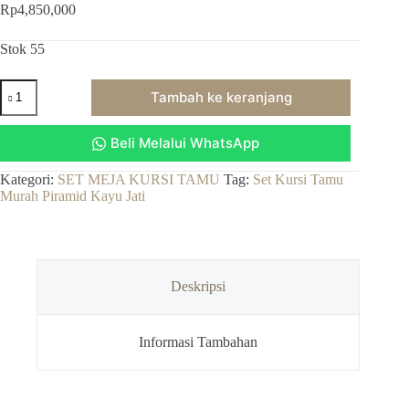
Rp
4,850,000
Stok 55
Kuantitas
Tambah ke keranjang
Set
Kursi
Tamu
Beli Melalui WhatsApp
Murah
Piramid
Kayu
Kategori:
SET MEJA KURSI TAMU
Tag:
Set Kursi Tamu
Jati
Murah Piramid Kayu Jati
Deskripsi
Informasi Tambahan