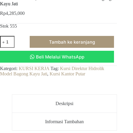
Kayu Jati
Rp
4,285,000
Stok 555
Kuantitas
Tambah ke keranjang
Kursi
Kantor
Putar,
Beli Melalui WhatsApp
Kursi
Direktur
Hidrolik
Kategori:
KURSI KERJA
Tag:
Kursi Direktur Hidrolik
Model
Model Bagong Kayu Jati
,
Kursi Kantor Putar
Bagong
Kayu
Jati
Deskripsi
Informasi Tambahan