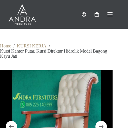
Skip
to
content
Shopping
cart
Home
/
KURSI KERJA
/
Kursi Kantor Putar, Kursi Direktur Hidrolik Model Bagong
Kayu Jati