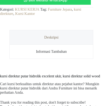
Beli Melalui WhatsApp
hidrolik
excelent
ukir,
Kategori:
KURSI KERJA
Tag:
Furniture Jepara
,
kursi
kursi
direkture
,
Kursi Kantor
direktur
solid
wood
Deskripsi
Informasi Tambahan
kursi direktur putar hidrolik excelent ukir, kursi direktur solid wood
Cari kursi berkualitas untuk direktur atau pejabat kantor? Mungkin
kursi direktur putar hidrolik dari Andra Furniture ini bisa menarik
perhatian Anda.
Thank you for reading this post, don't forget to subscribe!