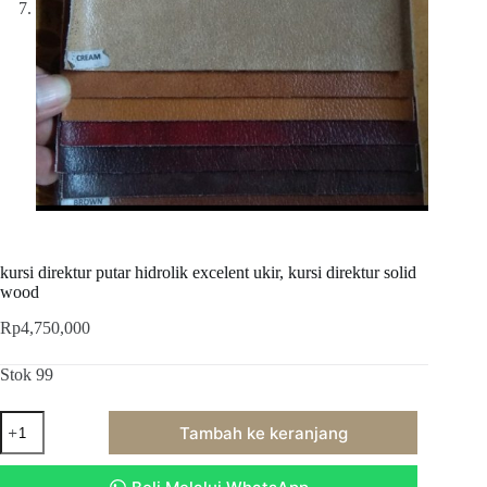
kursi direktur putar hidrolik excelent ukir, kursi direktur solid
wood
Rp
4,750,000
Stok 99
Kuantitas
Tambah ke keranjang
kursi
direktur
putar