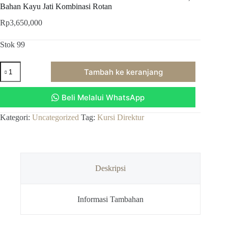
Bahan Kayu Jati Kombinasi Rotan
Rp
3,650,000
Stok 99
Kuantitas
Tambah ke keranjang
Kursi
Direktur
Hidrolis
Beli Melalui WhatsApp
Rotan
Unik
Bisa
Kategori:
Uncategorized
Tag:
Kursi Direktur
Naik
Turun
Putar,
Bahan
Kayu
Deskripsi
Jati
Kombinasi
Rotan
Informasi Tambahan