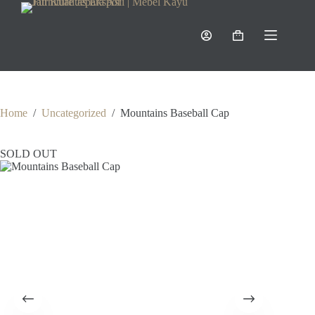
Skip
to
content
Shopping
cart
Home
/
Uncategorized
/
Mountains Baseball Cap
SOLD OUT