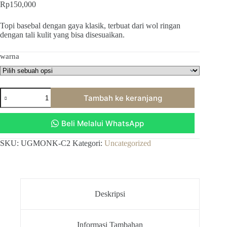
Rp
150,000
Topi basebal dengan gaya klasik, terbuat dari wol ringan
dengan tali kulit yang bisa disesuaikan.
warna
Kuantitas
Tambah ke keranjang
Mountains
Baseball
Cap
Beli Melalui WhatsApp
SKU:
UGMONK-C2
Kategori:
Uncategorized
Deskripsi
Informasi Tambahan