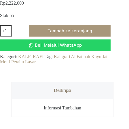
Rp
2,222,000
Stok 55
Kuantitas
Tambah ke keranjang
Kaligrafi
Al
Fatihah
Beli Melalui WhatsApp
Kayu
Jati
Motif
Kategori:
KALIGRAFI
Tag:
Kaligrafi Al Fatihah Kayu Jati
Perahu
Motif Perahu Layar
Layar
Deskripsi
Informasi Tambahan