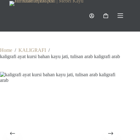
Skip
to
content
Shopping
cart
Home
/
KALIGRAFI
/
kaligrafi ayat kursi bahan kayu jati, tulisan arab kaligrafi arab