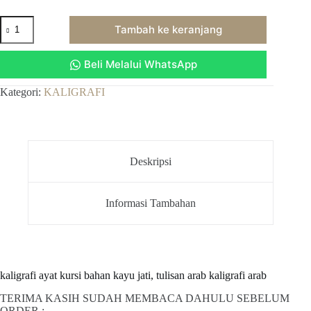
Kuantitas
Tambah ke keranjang
kaligrafi
ayat
kursi
Beli Melalui WhatsApp
bahan
kayu
jati,
Kategori:
KALIGRAFI
tulisan
arab
kaligrafi
arab
Deskripsi
Informasi Tambahan
kaligrafi ayat kursi bahan kayu jati, tulisan arab kaligrafi arab
TERIMA KASIH SUDAH MEMBACA DAHULU SEBELUM
ORDER :