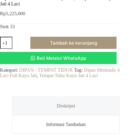
Jati 4 Laci
Rp
5,225,000
Stok 33
Kuantitas
Tambah ke keranjang
Dipan
Minimalis
4
Beli Melalui WhatsApp
Laci
Full
Kayu
Kategori:
DIPAN / TEMPAT TIDUR
Tag:
Dipan Minimalis 4
Jati,
Laci Full Kayu Jati
,
Tempat Tidur Kayu Jati 4 Laci
Tempat
Tidur
Kayu
Jati
4
Deskripsi
Laci
Informasi Tambahan