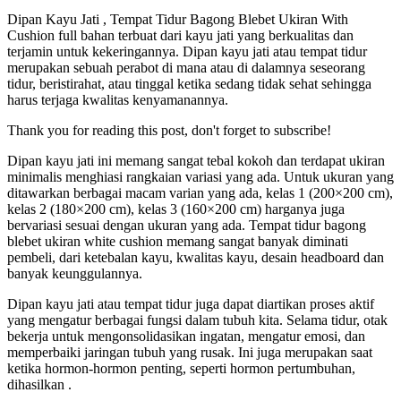
Dipan Kayu Jati , Tempat Tidur Bagong Blebet Ukiran With
Cushion full bahan terbuat dari kayu jati yang berkualitas dan
terjamin untuk kekeringannya. Dipan kayu jati atau tempat tidur
merupakan sebuah perabot di mana atau di dalamnya seseorang
tidur, beristirahat, atau tinggal ketika sedang tidak sehat sehingga
harus terjaga kwalitas kenyamanannya.
Thank you for reading this post, don't forget to subscribe!
Dipan kayu jati ini memang sangat tebal kokoh dan terdapat ukiran
minimalis menghiasi rangkaian variasi yang ada. Untuk ukuran yang
ditawarkan berbagai macam varian yang ada, kelas 1 (200×200 cm),
kelas 2 (180×200 cm), kelas 3 (160×200 cm) harganya juga
bervariasi sesuai dengan ukuran yang ada. Tempat tidur bagong
blebet ukiran white cushion memang sangat banyak diminati
pembeli, dari ketebalan kayu, kwalitas kayu, desain headboard dan
banyak keunggulannya.
Dipan kayu jati atau tempat tidur juga dapat diartikan proses aktif
yang mengatur berbagai fungsi dalam tubuh kita. Selama tidur, otak
bekerja untuk mengonsolidasikan ingatan, mengatur emosi, dan
memperbaiki jaringan tubuh yang rusak. Ini juga merupakan saat
ketika hormon-hormon penting, seperti hormon pertumbuhan,
dihasilkan .