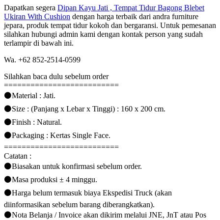
Dapatkan segera
Dipan Kayu Jati , Tempat Tidur Bagong Blebet
Ukiran With Cushion
dengan harga terbaik dari andra furniture
jepara, produk tempat tidur kokoh dan bergaransi. Untuk pemesanan
silahkan hubungi admin kami dengan kontak person yang sudah
terlampir di bawah ini.
Wa. +62 852-2514-0599
Silahkan baca dulu sebelum order
==========================
⚫Material : Jati.
⚫Size : (Panjang x Lebar x Tinggi) : 160 x 200 cm.
⚫Finish : Natural.
⚫Packaging : Kertas Single Face.
==========================
Catatan :
⚫Biasakan untuk konfirmasi sebelum order.
⚫Masa produksi ± 4 minggu.
⚫Harga belum termasuk biaya Ekspedisi Truck (akan
diinformasikan sebelum barang diberangkatkan).
⚫Nota Belanja / Invoice akan dikirim melalui JNE, JnT atau Pos