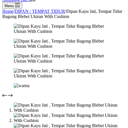
Menu
Home
/
DIPAN / TEMPAT TIDUR
/
Dipan Kayu Jati, Tempat Tidur
Bagong Blebet Ukiran With Cushion