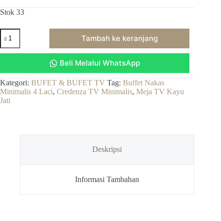
Stok 33
Kuantitas
Tambah ke keranjang
Buffet
Nakas
Minimalis
Beli Melalui WhatsApp
4
Laci,
Meja
Kategori:
BUFET & BUFET TV
Tag:
Buffet Nakas
TV
Minimalis 4 Laci
,
Credenza TV Minimalis
,
Meja TV Kayu
Kayu
Jati
Jati,
Credenza
TV
Minimalis
Deskripsi
Informasi Tambahan