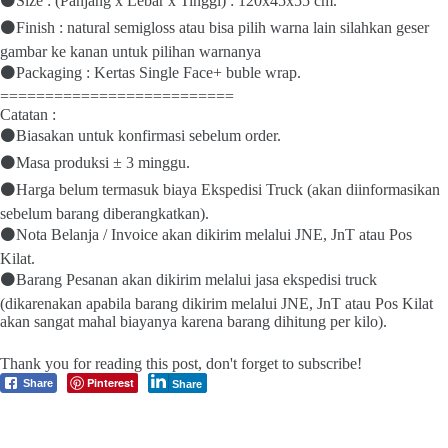
⚫Size : (Panjang x Lebar x Tinggi) : 120x45x55 cm.
⚫Finish : natural semigloss atau bisa pilih warna lain silahkan geser
gambar ke kanan untuk pilihan warnanya
⚫Packaging : Kertas Single Face+ buble wrap.
==========================
Catatan :
⚫Biasakan untuk konfirmasi sebelum order.
⚫Masa produksi ± 3 minggu.
⚫Harga belum termasuk biaya Ekspedisi Truck (akan diinformasikan
sebelum barang diberangkatkan).
⚫Nota Belanja / Invoice akan dikirim melalui JNE, JnT atau Pos
Kilat.
⚫Barang Pesanan akan dikirim melalui jasa ekspedisi truck
(dikarenakan apabila barang dikirim melalui JNE, JnT atau Pos Kilat
akan sangat mahal biayanya karena barang dihitung per kilo).
Thank you for reading this post, don't forget to subscribe!
Pinterest
Share
Share