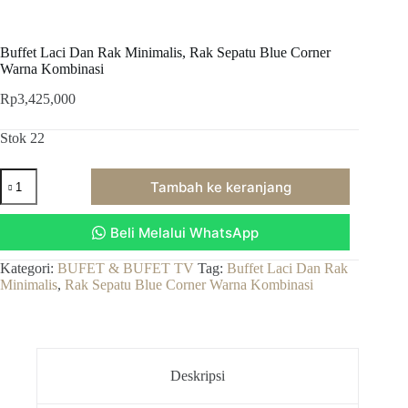
Buffet Laci Dan Rak Minimalis, Rak Sepatu Blue Corner
Warna Kombinasi
Rp
3,425,000
Stok 22
Kuantitas
Tambah ke keranjang
Buffet
Laci
Dan
Beli Melalui WhatsApp
Rak
Minimalis,
Rak
Kategori:
BUFET & BUFET TV
Tag:
Buffet Laci Dan Rak
Sepatu
Minimalis
,
Rak Sepatu Blue Corner Warna Kombinasi
Blue
Corner
Warna
Kombinasi
Deskripsi