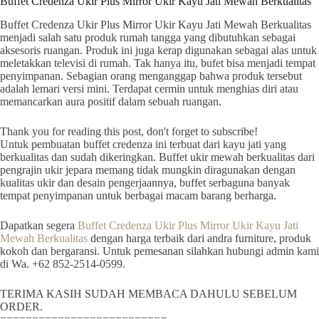
Buffet Credenza Ukir Plus Mirror Ukir Kayu Jati Mewah Berkualitas
Buffet Credenza Ukir Plus Mirror Ukir Kayu Jati Mewah Berkualitas
menjadi salah satu produk rumah tangga yang dibutuhkan sebagai
aksesoris ruangan. Produk ini juga kerap digunakan sebagai alas untuk
meletakkan televisi di rumah. Tak hanya itu, bufet bisa menjadi tempat
penyimpanan. Sebagian orang menganggap bahwa produk tersebut
adalah lemari versi mini. Terdapat cermin untuk menghias diri atau
memancarkan aura positif dalam sebuah ruangan.
Thank you for reading this post, don't forget to subscribe!
Untuk pembuatan buffet credenza ini terbuat dari kayu jati yang
berkualitas dan sudah dikeringkan. Buffet ukir mewah berkualitas dari
pengrajin ukir jepara memang tidak mungkin diragunakan dengan
kualitas ukir dan desain pengerjaannya, buffet serbaguna banyak
tempat penyimpanan untuk berbagai macam barang berharga.
Dapatkan segera
Buffet Credenza Ukir Plus Mirror Ukir Kayu Jati
Mewah Berkualitas
dengan harga terbaik dari andra furniture, produk
kokoh dan bergaransi. Untuk pemesanan silahkan hubungi admin kami
di Wa. +62 852-2514-0599.
TERIMA KASIH SUDAH MEMBACA DAHULU SEBELUM
ORDER.