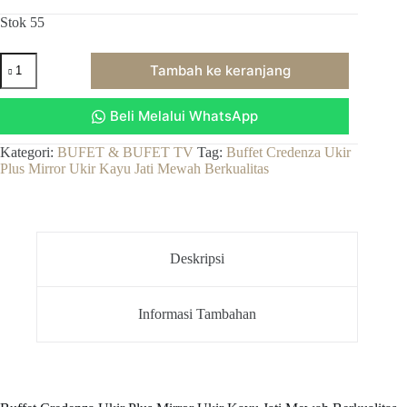
Stok 55
Kuantitas
Tambah ke keranjang
Buffet
Credenza
Ukir
Beli Melalui WhatsApp
Plus
Mirror
Ukir
Kategori:
BUFET & BUFET TV
Tag:
Buffet Credenza Ukir
Kayu
Plus Mirror Ukir Kayu Jati Mewah Berkualitas
Jati
Mewah
Berkualitas
Deskripsi
Informasi Tambahan