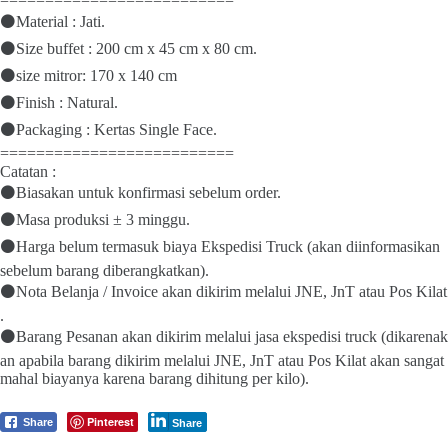
==========================
⚫Material : Jati.
⚫Size buffet : 200 cm x 45 cm x 80 cm.
⚫size mitror: 170 x 140 cm
⚫Finish : Natural.
⚫Packaging : Kertas Single Face.
==========================
Catatan :
⚫Biasakan untuk konfirmasi sebelum order.
⚫Masa produksi ± 3 minggu.
⚫Harga belum termasuk biaya Ekspedisi Truck (akan diinformasikan
sebelum barang diberangkatkan).
⚫Nota Belanja / Invoice akan dikirim melalui JNE, JnT atau Pos Kilat
.
⚫Barang Pesanan akan dikirim melalui jasa ekspedisi truck (dikarenak
an apabila barang dikirim melalui JNE, JnT atau Pos Kilat akan sangat
mahal biayanya karena barang dihitung per kilo).
Pinterest
Share
Share