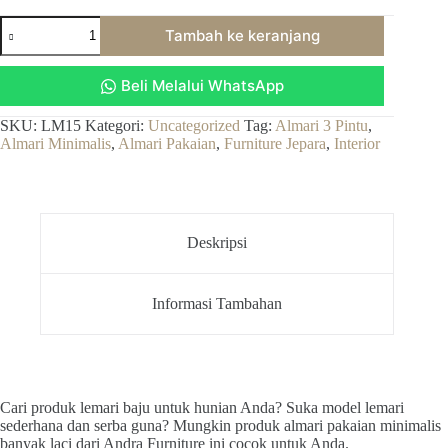
Kuantitas
Tambah ke keranjang
Almari
Pakaian
Minimalis
Beli Melalui WhatsApp
Banyak
Laci
Dan
SKU:
LM15
Kategori:
Uncategorized
Tag:
Almari 3 Pintu
,
Rak
Almari Minimalis
,
Almari Pakaian
,
Furniture Jepara
,
Interior
Bahan
Full
Kayu
Jati
Deskripsi
Informasi Tambahan
Cari produk lemari baju untuk hunian Anda? Suka model lemari
sederhana dan serba guna? Mungkin produk almari pakaian minimalis
banyak laci dari Andra Furniture ini cocok untuk Anda.