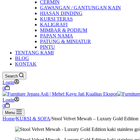
CERMIN
GAWANGAN / GANTUNGAN KAIN
HIASAN DINDING
KURSI TERAS
KALIGRAFI
MIMBAR & PODIUM
PAPAN NAMA
PATUNG & MINIATUR
PINTU
TENTANG KAMI
BLOG
KONTAK
Search
Login
Shopping
0
cart
Login
Shopping
0
cart
Menu
Home
/
KURSI & SOFA
/
Stool Velvet Mewah – Luxury Gold Edition k