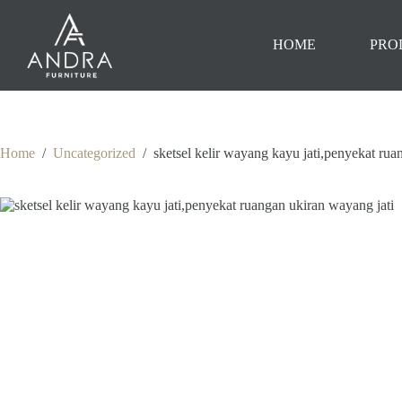
Skip
to
content
HOME
PRO
Home
/
Uncategorized
/
sketsel kelir wayang kayu jati,penyekat rua