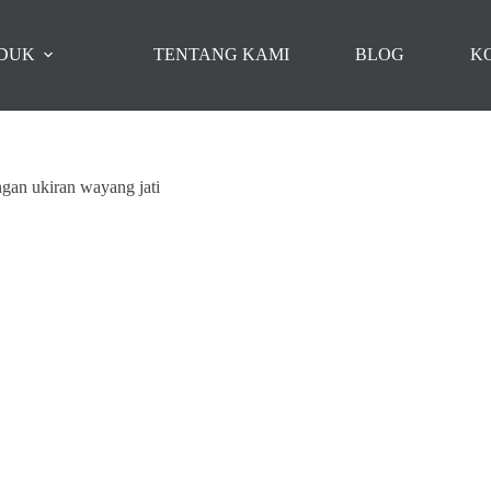
DUK
TENTANG KAMI
BLOG
K
ngan ukiran wayang jati