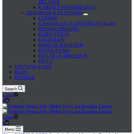
BELAJAR
KABINET PENYIMPANAN
DEKORASI & AKSESORI
CERMIN
GAWANGAN / GANTUNGAN KAIN
HIASAN DINDING
KURSI TERAS
KALIGRAFI
MIMBAR & PODIUM
PAPAN NAMA
PATUNG & MINIATUR
PINTU
TENTANG KAMI
BLOG
KONTAK
Search
Login
Shopping
0
cart
Login
Shopping
0
cart
Menu