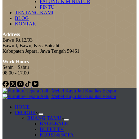
PATUNG & MINIATUR
PINTU
TENTANG KAMI
BLOG
KONTAK
Address
Bawu Rt.12/03
Bawu I, Bawu, Kec. Batealit
Kabupaten Jepara, Jawa Tengah 59461
Work Hours
Senin - Sabtu
08.00 - 17.00
HOME
PRODUK
RUANG TAMU
BALE-BALE
BUFET TV
KURSI & SOFA