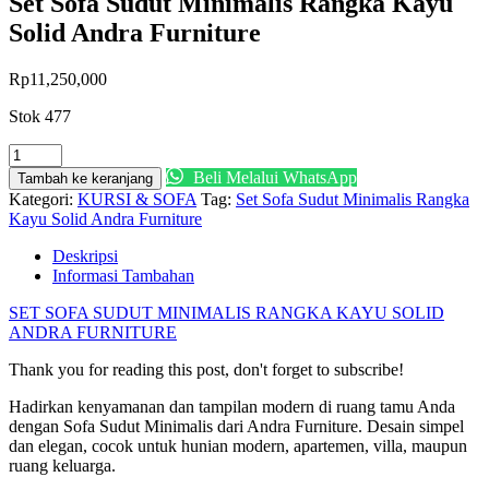
Set Sofa Sudut Minimalis Rangka Kayu
Solid Andra Furniture
Rp
11,250,000
Stok 477
Kuantitas
Set
Beli Melalui WhatsApp
Tambah ke keranjang
Sofa
Kategori:
KURSI & SOFA
Tag:
Set Sofa Sudut Minimalis Rangka
Sudut
Kayu Solid Andra Furniture
Minimalis
Rangka
Deskripsi
Kayu
Informasi Tambahan
Solid
Andra
SET SOFA SUDUT MINIMALIS RANGKA KAYU SOLID
Furniture
ANDRA FURNITURE
Thank you for reading this post, don't forget to subscribe!
Hadirkan kenyamanan dan tampilan modern di ruang tamu Anda
dengan Sofa Sudut Minimalis dari Andra Furniture. Desain simpel
dan elegan, cocok untuk hunian modern, apartemen, villa, maupun
ruang keluarga.