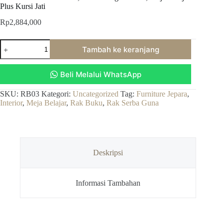
Plus Kursi Jati
Rp
2,884,000
Kuantitas
Tambah ke keranjang
Set
Rak
Buku
Beli Melalui WhatsApp
Minimalis,
Rak
Serbaguna
SKU:
RB03
Kategori:
Uncategorized
Tag:
Furniture Jepara
,
Laci,
Interior
,
Meja Belajar
,
Rak Buku
,
Rak Serba Guna
Meja
Belajar
Plus
Kursi
Jati
Deskripsi
Informasi Tambahan