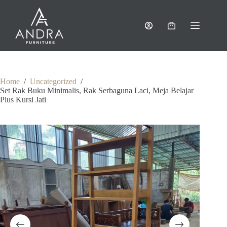
Skip
to
content
Shopping
cart
Home
/
Uncategorized
/
Set Rak Buku Minimalis, Rak Serbaguna Laci, Meja Belajar
Plus Kursi Jati