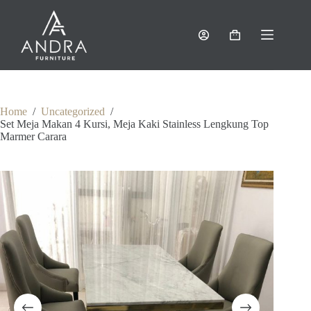
Skip
to
content
Shopping
cart
Home
/
Uncategorized
/
Set Meja Makan 4 Kursi, Meja Kaki Stainless Lengkung Top
Marmer Carara