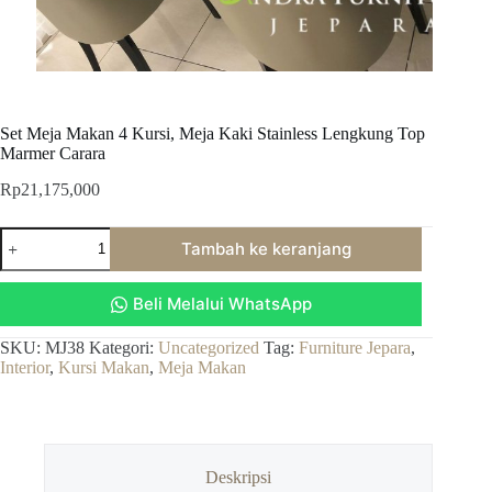
Set Meja Makan 4 Kursi, Meja Kaki Stainless Lengkung Top
Marmer Carara
Rp
21,175,000
Kuantitas
Tambah ke keranjang
Set
Meja
Makan
Beli Melalui WhatsApp
4
Kursi,
Meja
SKU:
MJ38
Kategori:
Uncategorized
Tag:
Furniture Jepara
,
Kaki
Interior
,
Kursi Makan
,
Meja Makan
Stainless
Lengkung
Top
Marmer
Carara
Deskripsi