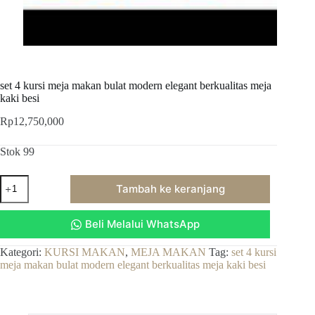
set 4 kursi meja makan bulat modern elegant berkualitas meja
kaki besi
Rp
12,750,000
Stok 99
Kuantitas
Tambah ke keranjang
set
4
kursi
Beli Melalui WhatsApp
meja
makan
bulat
Kategori:
KURSI MAKAN
,
MEJA MAKAN
Tag:
set 4 kursi
modern
meja makan bulat modern elegant berkualitas meja kaki besi
elegant
berkualitas
meja
kaki