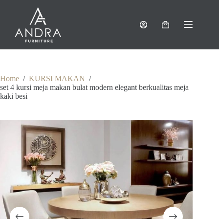
Skip
to
content
Shopping
cart
Home
/
KURSI MAKAN
/
set 4 kursi meja makan bulat modern elegant berkualitas meja
kaki besi