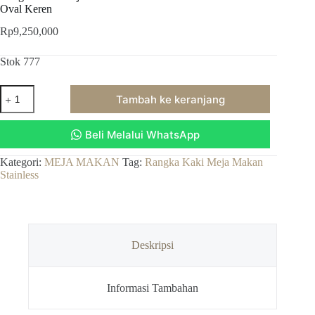
Oval Keren
Rp
9,250,000
Stok 777
Kuantitas
Tambah ke keranjang
Rangka
Kaki
Meja
Beli Melalui WhatsApp
Makan
Stainless
Bisa
Kategori:
MEJA MAKAN
Tag:
Rangka Kaki Meja Makan
Gold
Stainless
Bisa
Silver
Jari
Oval
Keren
Deskripsi
Informasi Tambahan