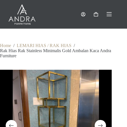
Skip
to
content
Shopping
cart
Home
/
LEMARI HIAS / RAK HIAS
/
Rak Hias Rak Stainless Minimalis Gold Ambalan Kaca Andra
Furniture