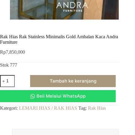
Rak Hias Rak Stainless Minimalis Gold Ambalan Kaca Andra
Furniture
Rp
7,850,000
Stok 777
Kuantitas
Tambah ke keranjang
Rak
Hias
Rak
Beli Melalui WhatsApp
Stainless
Minimalis
Gold
Kategori:
LEMARI HIAS / RAK HIAS
Tag:
Rak Hias
Ambalan
Kaca
Andra
Furniture