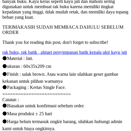
banyak buku. Kayu keras seperti kayu jati dan mahoni sering
digunakan untuk membuat rak buku karena memiliki tingkat
kepadatan yang tinggi, tidak mudah retak, dan memiliki daya topang
beban yang kuat.
TERIMAKASIH SUDAH MEMBACA DAHULU SEBELUM
ORDER
Thank you for reading this post, don't forget to subscribe!
rak buku, rak batik , almari penyimpanan batik kepala ukir kayu jati
⚫Material : Jati.
⚫ukuran : 60x35x209 cm
⚫Finish : salak brown. Atau warna lain silahkan geser gambar
kekanan untuk pilihan warnanya
⚫Packaging : Kertas Single Face.
==========================
Catatan :
⚫Biasakan untuk konfirmasi sebelum order.
⚫Masa produksi ± 25 hari
⚫Harga belum termasuk ongkir barang, silahkan hubungi admin
kami untuk biaya ongkirnya.