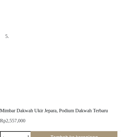
Mimbar Dakwah Ukir Jepara, Podium Dakwah Terbaru
Rp
2,557,000
Kuantitas