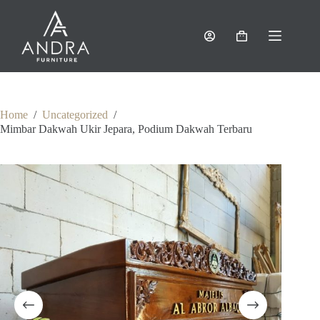
Skip
to
content
Shopping
cart
Home
/
Uncategorized
/
Mimbar Dakwah Ukir Jepara, Podium Dakwah Terbaru