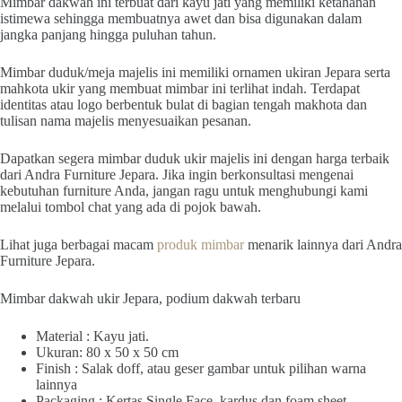
Mimbar dakwah ini terbuat dari kayu jati yang memiliki ketahanan
istimewa sehingga membuatnya awet dan bisa digunakan dalam
jangka panjang hingga puluhan tahun.
Mimbar duduk/meja majelis ini memiliki ornamen ukiran Jepara serta
mahkota ukir yang membuat mimbar ini terlihat indah. Terdapat
identitas atau logo berbentuk bulat di bagian tengah makhota dan
tulisan nama majelis menyesuaikan pesanan.
Dapatkan segera mimbar duduk ukir majelis ini dengan harga terbaik
dari Andra Furniture Jepara. Jika ingin berkonsultasi mengenai
kebutuhan furniture Anda, jangan ragu untuk menghubungi kami
melalui tombol chat yang ada di pojok bawah.
Lihat juga berbagai macam
produk mimbar
menarik lainnya dari Andra
Furniture Jepara.
Mimbar dakwah ukir Jepara, podium dakwah terbaru
Material : Kayu jati.
Ukuran: 80 x 50 x 50 cm
Finish : Salak doff, atau geser gambar untuk pilihan warna
lainnya
Packaging : Kertas Single Face, kardus dan foam sheet