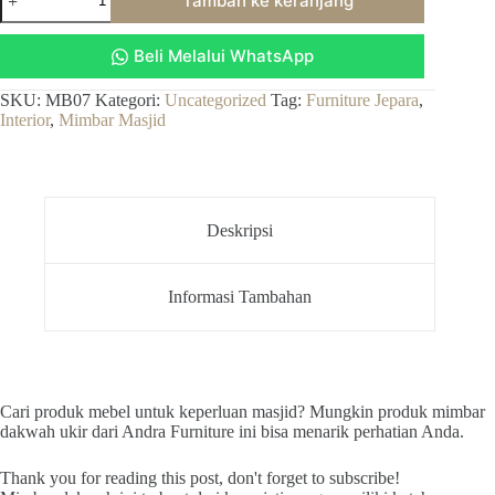
Tambah ke keranjang
Mimbar
Dakwah
Ukir
Beli Melalui WhatsApp
Jepara,
Podium
Dakwah
SKU:
MB07
Kategori:
Uncategorized
Tag:
Furniture Jepara
,
Terbaru
Interior
,
Mimbar Masjid
Deskripsi
Informasi Tambahan
Cari produk mebel untuk keperluan masjid? Mungkin produk mimbar
dakwah ukir dari Andra Furniture ini bisa menarik perhatian Anda.
Thank you for reading this post, don't forget to subscribe!