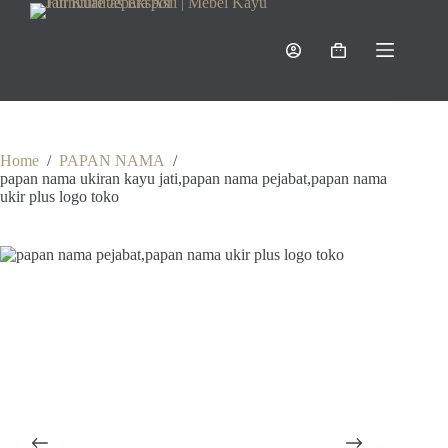
Skip
to
content
Shopping
cart
Home
/
PAPAN NAMA
/
papan nama ukiran kayu jati,papan nama pejabat,papan nama
ukir plus logo toko