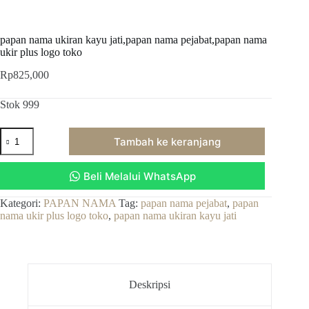
papan nama ukiran kayu jati,papan nama pejabat,papan nama
ukir plus logo toko
Rp
825,000
Stok 999
Kuantitas
Tambah ke keranjang
papan
nama
ukiran
Beli Melalui WhatsApp
kayu
jati,papan
nama
Kategori:
PAPAN NAMA
Tag:
papan nama pejabat
,
papan
pejabat,papan
nama ukir plus logo toko
,
papan nama ukiran kayu jati
nama
ukir
plus
logo
toko
Deskripsi