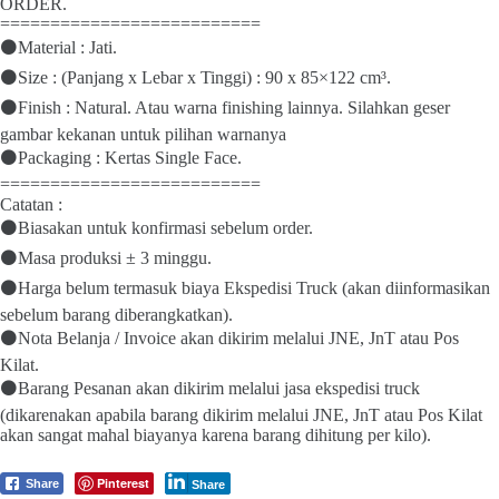
ORDER.
==========================
⚫Material : Jati.
⚫Size : (Panjang x Lebar x Tinggi) : 90 x 85×122 cm³.
⚫Finish : Natural. Atau warna finishing lainnya. Silahkan geser
gambar kekanan untuk pilihan warnanya
⚫Packaging : Kertas Single Face.
==========================
Catatan :
⚫Biasakan untuk konfirmasi sebelum order.
⚫Masa produksi ± 3 minggu.
⚫Harga belum termasuk biaya Ekspedisi Truck (akan diinformasikan
sebelum barang diberangkatkan).
⚫Nota Belanja / Invoice akan dikirim melalui JNE, JnT atau Pos
Kilat.
⚫Barang Pesanan akan dikirim melalui jasa ekspedisi truck
(dikarenakan apabila barang dikirim melalui JNE, JnT atau Pos Kilat
akan sangat mahal biayanya karena barang dihitung per kilo).
Pinterest
Share
Share