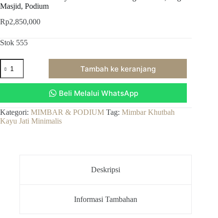
Masjid, Podium
Rp
2,850,000
Stok 555
Kuantitas
Tambah ke keranjang
Mimbar
Khutbah
Kayu
Beli Melalui WhatsApp
Jati
Minimalis
Tiang
Kategori:
MIMBAR & PODIUM
Tag:
Mimbar Khutbah
Bubutan,
Kayu Jati Minimalis
Logo
Masjid,
Podium
Deskripsi
Informasi Tambahan