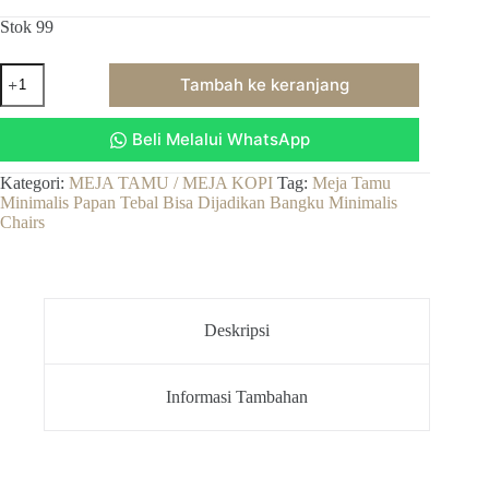
Stok 99
Kuantitas
Tambah ke keranjang
Meja
Tamu
Minimalis
Beli Melalui WhatsApp
Papan
Tebal
Bisa
Kategori:
MEJA TAMU / MEJA KOPI
Tag:
Meja Tamu
Dijadikan
Minimalis Papan Tebal Bisa Dijadikan Bangku Minimalis
Bangku
Chairs
Minimalis
Chairs
Deskripsi
Informasi Tambahan