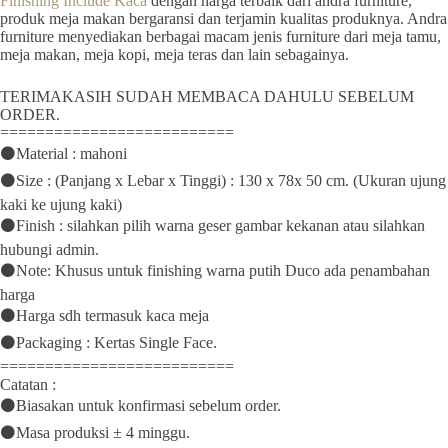
Finishing Include Kaca
dengan harga terbaik dari andra furniture,
produk meja makan bergaransi dan terjamin kualitas produknya. Andra
furniture menyediakan berbagai macam jenis furniture dari meja tamu,
meja makan, meja kopi, meja teras dan lain sebagainya.
TERIMAKASIH SUDAH MEMBACA DAHULU SEBELUM
ORDER.
==========================
⚫Material : mahoni
⚫Size : (Panjang x Lebar x Tinggi) : 130 x 78x 50 cm. (Ukuran ujung
kaki ke ujung kaki)
⚫Finish : silahkan pilih warna geser gambar kekanan atau silahkan
hubungi admin.
⚫Note: Khusus untuk finishing warna putih Duco ada penambahan
harga
⚫️Harga sdh termasuk kaca meja
⚫Packaging : Kertas Single Face.
==========================
Catatan :
⚫Biasakan untuk konfirmasi sebelum order.
⚫Masa produksi ± 4 minggu.