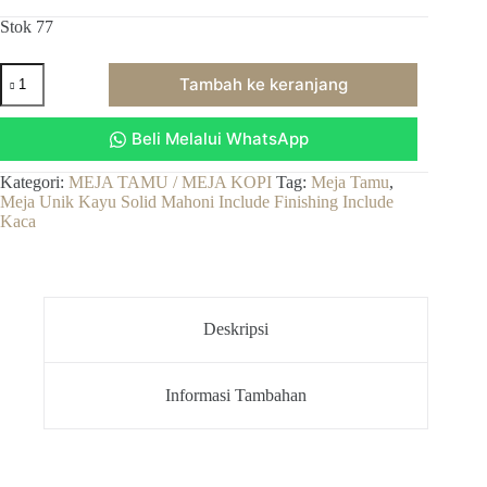
Stok 77
Kuantitas
Tambah ke keranjang
Meja
Tamu,
Meja
Beli Melalui WhatsApp
Unik
Kayu
Solid
Kategori:
MEJA TAMU / MEJA KOPI
Tag:
Meja Tamu
,
Mahoni
Meja Unik Kayu Solid Mahoni Include Finishing Include
Include
Kaca
Finishing
Include
Kaca
Deskripsi
Informasi Tambahan