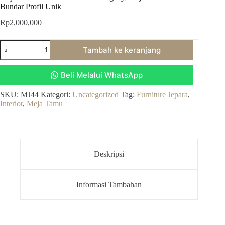
Bundar Profil Unik
Rp
2,000,000
Kuantitas
Tambah ke keranjang
Meja
Tamu
Minimalis
Beli Melalui WhatsApp
Bulat
Mahogany,
Meja
SKU:
MJ44
Kategori:
Uncategorized
Tag:
Furniture Jepara
,
Tamu
Interior
,
Meja Tamu
Model
Bundar
Profil
Unik
Deskripsi
Informasi Tambahan