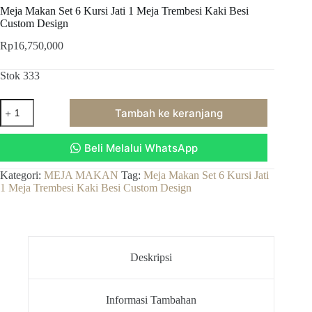
Meja Makan Set 6 Kursi Jati 1 Meja Trembesi Kaki Besi
Custom Design
Rp
16,750,000
Stok 333
Kuantitas
Tambah ke keranjang
Meja
Makan
Set
Beli Melalui WhatsApp
6
Kursi
Jati
Kategori:
MEJA MAKAN
Tag:
Meja Makan Set 6 Kursi Jati
1
1 Meja Trembesi Kaki Besi Custom Design
Meja
Trembesi
Kaki
Besi
Custom
Deskripsi
Design
Informasi Tambahan