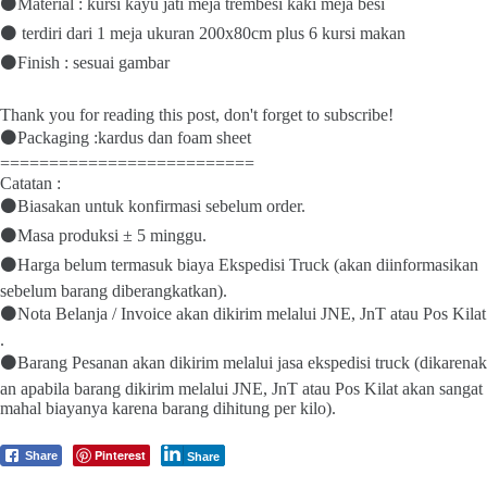
⚫Material : kursi kayu jati meja trembesi kaki meja besi
⚫ terdiri dari 1 meja ukuran 200x80cm plus 6 kursi makan
⚫Finish : sesuai gambar
Thank you for reading this post, don't forget to subscribe!
⚫Packaging :kardus dan foam sheet
==========================
Catatan :
⚫Biasakan untuk konfirmasi sebelum order.
⚫Masa produksi ± 5 minggu.
⚫Harga belum termasuk biaya Ekspedisi Truck (akan diinformasikan
sebelum barang diberangkatkan).
⚫Nota Belanja / Invoice akan dikirim melalui JNE, JnT atau Pos Kilat
.
⚫Barang Pesanan akan dikirim melalui jasa ekspedisi truck (dikarenak
an apabila barang dikirim melalui JNE, JnT atau Pos Kilat akan sangat
mahal biayanya karena barang dihitung per kilo).
Pinterest
Share
Share