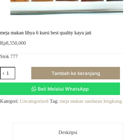
meja makan libya 6 kursi best quality kayu jati
Rp
8,550,000
Stok 777
Kuantitas
Tambah ke keranjang
meja
makan
libya
Beli Melalui WhatsApp
6
kursi
best
Kategori:
Uncategorized
Tag:
meja makan sandaran lengkung
quality
kayu
jati
Deskripsi