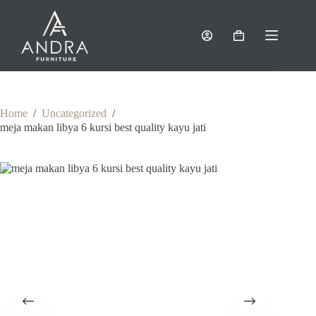
Skip
to
content
Shopping
cart
Home
/
Uncategorized
/
meja makan libya 6 kursi best quality kayu jati