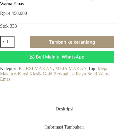
Warna Emas
Rp
14,450,000
Stok 333
Kuantitas
Tambah ke keranjang
Meja
Makan
6
Beli Melalui WhatsApp
Kursi
Klasik
Gold
Kategori:
KURSI MAKAN
,
MEJA MAKAN
Tag:
Meja
Berkualitas
Makan 6 Kursi Klasik Gold Berkualitas Kayu Solid Warna
Kayu
Emas
Solid
Warna
Emas
Deskripsi
Informasi Tambahan