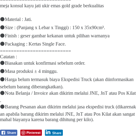
==========================
meja konsul kayu jati ukir emas gold grade berkualitas
⚫Material : Jati.
⚫Size : (Panjang x Lebar x Tinggi) : 150 x 35x90cm³.
⚫Finish : geser gambar kekanan untuk pilihan warnanya
⚫Packaging : Kertas Single Face.
==========================
Catatan :
⚫Biasakan untuk konfirmasi sebelum order.
⚫Masa produksi ± 4 minggu.
⚫Harga belum termasuk biaya Ekspedisi Truck (akan diinformasikan
sebelum barang diberangkatkan).
⚫Nota Belanja / Invoice akan dikirim melalui JNE, JnT atau Pos Kilat
.
⚫Barang Pesanan akan dikirim melalui jasa ekspedisi truck (dikarenak
an apabila barang dikirim melalui JNE, JnT atau Pos Kilat akan sangat
mahal biayanya karena barang dihitung per kilo).
Pinterest
Share
Share