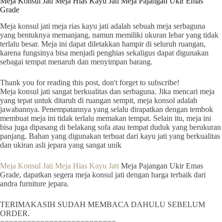
Meja Konsul Jati Meja Hias Kayu Jati Meja Pajangan Ukir Emas
Grade
Meja konsul jati meja rias kayu jati adalah sebuah meja serbaguna
yang bentuknya memanjang, namun memiliki ukuran lebar yang tidak
terlalu besar. Meja ini dapat diletakkan hampir di seluruh ruangan,
karena fungsinya bisa menjadi penghias sekaligus dapat digunakan
sebagai tempat menaruh dan menyimpan barang.
Thank you for reading this post, don't forget to subscribe!
Meja konsul jati sangat berkualitas dan serbaguna. Jika mencari meja
yang tepat untuk ditaruh di ruangan sempit, meja konsol adalah
jawabannya. Penempatannya yang selalu dirapatkan dengan tembok
membuat meja ini tidak terlalu memakan tempat. Selain itu, meja ini
bisa juga dipasang di belakang sofa atau tempat duduk yang berukuran
panjang. Bahan yang digunakan terbuat dari kayu jati yang berkualitas
dan ukiran asli jepara yang sangat unik
Meja Konsul Jati Meja Hias Kayu Jati
Meja Pajangan Ukir Emas
Grade, dapatkan segera meja konsul jati dengan harga terbaik dari
andra furniture jepara.
TERIMAKASIH SUDAH MEMBACA DAHULU SEBELUM
ORDER.