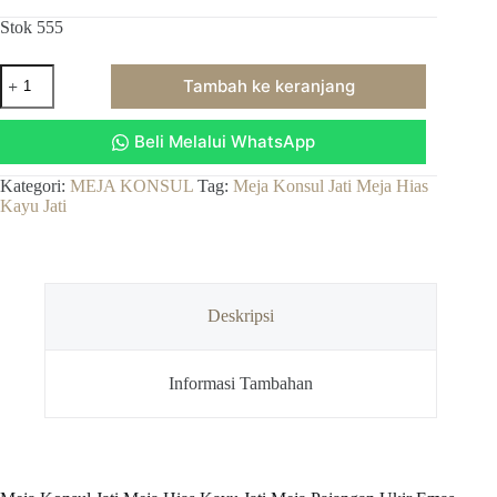
Stok 555
Kuantitas
Tambah ke keranjang
Meja
Konsul
Jati
Beli Melalui WhatsApp
Meja
Hias
Kayu
Kategori:
MEJA KONSUL
Tag:
Meja Konsul Jati Meja Hias
Jati
Kayu Jati
Meja
Pajangan
Ukir
Emas
Grade
Deskripsi
Informasi Tambahan