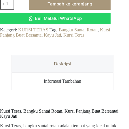
Kuantitas
Tambah ke keranjang
Kursi
Teras,
Bangku
Beli Melalui WhatsApp
Santai
Rotan,
Kursi
Kategori:
KURSI TERAS
Tag:
Bangku Santai Rotan
,
Kursi
Panjang
Panjang Buat Bersantai Kayu Jati
,
Kursi Teras
Buat
Bersantai
Kayu
Jati
Deskripsi
Informasi Tambahan
Kursi Teras, Bangku Santai Rotan, Kursi Panjang Buat Bersantai
Kayu Jati
Kursi Teras, bangku santai rotan adalah tempat yang ideal untuk