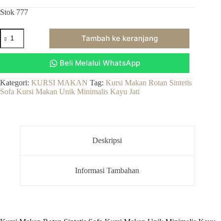
Stok 777
Kuantitas
Tambah ke keranjang
Kursi
Makan
Rotan
Beli Melalui WhatsApp
Sintetis
Sofa
Kursi
Kategori:
KURSI MAKAN
Tag:
Kursi Makan Rotan Sintetis
Makan
Sofa Kursi Makan Unik Minimalis Kayu Jati
Unik
Minimalis
Kayu
Jati
Deskripsi
Informasi Tambahan