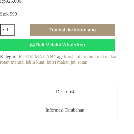
Rp
925,000
Stok 999
Kuantitas
Tambah ke keranjang
kursi
makan
jati
Beli Melalui WhatsApp
rotan,kursi
kafe
rotan
Kategori:
KURSI MAKAN
Tag:
kursi kafe rotan kursi makan
kursi
rotan manual lebih kuat
,
kursi makan jati rotan
makan
rotan
manual
lebih
kuat
Deskripsi
Informasi Tambahan