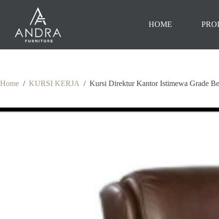
Skip
to
content
HOME
PRO
Home
/
KURSI KERJA
/
Kursi Direktur Kantor Istimewa Grade Be