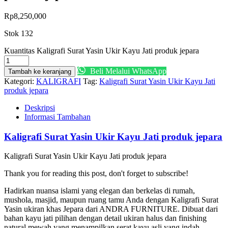
Rp
8,250,000
Stok 132
Kuantitas Kaligrafi Surat Yasin Ukir Kayu Jati produk jepara
Beli Melalui WhatsApp
Tambah ke keranjang
Kategori:
KALIGRAFI
Tag:
Kaligrafi Surat Yasin Ukir Kayu Jati
produk jepara
Deskripsi
Informasi Tambahan
Kaligrafi Surat Yasin Ukir Kayu Jati produk jepara
Kaligrafi Surat Yasin Ukir Kayu Jati produk jepara
Thank you for reading this post, don't forget to subscribe!
Hadirkan nuansa islami yang elegan dan berkelas di rumah,
mushola, masjid, maupun ruang tamu Anda dengan Kaligrafi Surat
Yasin ukiran khas Jepara dari ANDRA FURNITURE. Dibuat dari
bahan kayu jati pilihan dengan detail ukiran halus dan finishing
natural mewah yang menampilkan serat kayu asli yang indah.