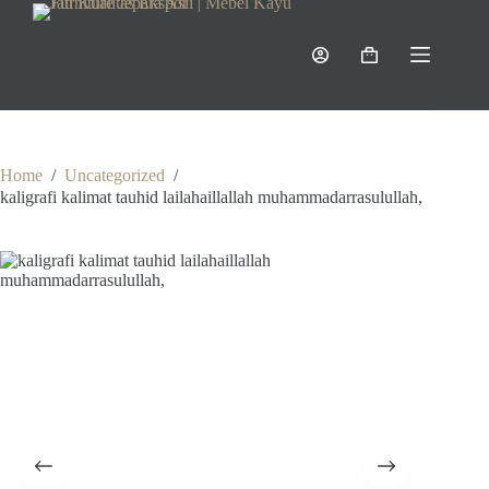
Skip
to
content
Shopping
cart
Home
/
Uncategorized
/
kaligrafi kalimat tauhid lailahaillallah muhammadarrasulullah,