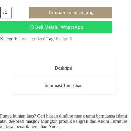
Kuantitas
Tambah ke keranjang
kaligrafi
kalimat
tauhid
Beli Melalui WhatsApp
lailahaillallah
muhammadarrasulullah,
Kategori:
Uncategorized
Tag:
Kaligrafi
Deskripsi
Informasi Tambahan
Punya hunian luas? Cari hiasan dinding ruang tamu bernuansa islami
atau dekorasi masjid? Mungkin produk kaligrafi dari Andra Furniture
ini bisa menarik perhatian Anda.