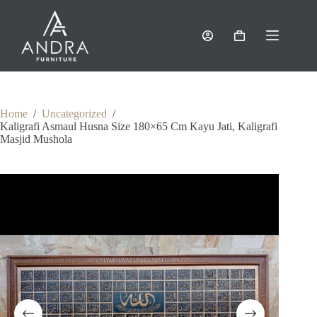
Skip
to
content
Shopping
cart
Home
/
Uncategorized
/
Kaligrafi Asmaul Husna Size 180×65 Cm Kayu Jati, Kaligrafi
Masjid Mushola