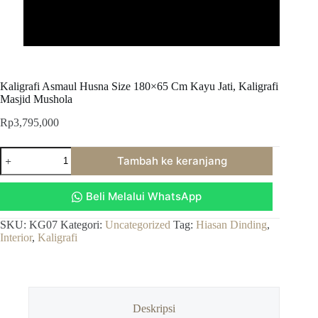
Kaligrafi Asmaul Husna Size 180×65 Cm Kayu Jati, Kaligrafi
Masjid Mushola
Rp
3,795,000
Kuantitas
Tambah ke keranjang
Kaligrafi
Asmaul
Husna
Beli Melalui WhatsApp
Size
180x65
Cm
SKU:
KG07
Kategori:
Uncategorized
Tag:
Hiasan Dinding
,
Kayu
Interior
,
Kaligrafi
Jati,
Kaligrafi
Masjid
Mushola
Deskripsi