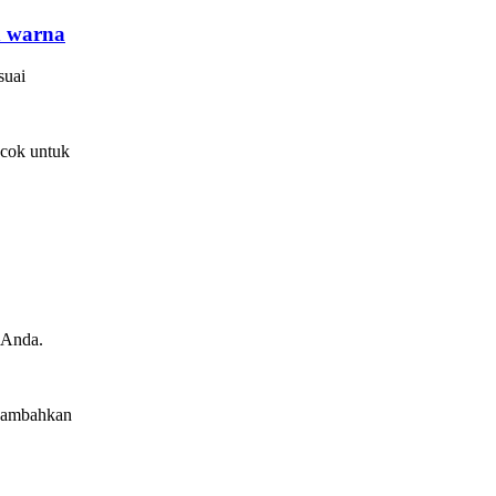
h warna
suai
ocok untuk
 Anda.
enambahkan