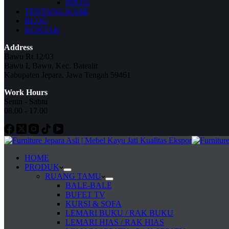
PINTU
TENTANG KAMI
BLOG
KONTAK
Address
Bawu Rt.12/03
Bawu I, Bawu, Kec. Batealit
Kabupaten Jepara, Jawa Tengah 59461
Work Hours
Senin - Sabtu
08.00 - 17.00
HOME
PRODUK
RUANG TAMU
BALE-BALE
BUFET TV
KURSI & SOFA
LEMARI BUKU / RAK BUKU
LEMARI HIAS / RAK HIAS