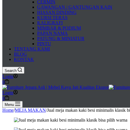
CERMIN
GAWANGAN / GANTUNGAN KAIN
HIASAN DINDING
KURSI TERAS
KALIGRAFI
MIMBAR & PODIUM
PAPAN NAMA
PATUNG & MINIATUR
PINTU
TENTANG KAMI
BLOG
KONTAK
Search
Login
Shopping
0
cart
Login
Shopping
0
cart
Menu
Home
/
MEJA MAKAN
/
Jual meja makan kaki besi minimalis klasik b