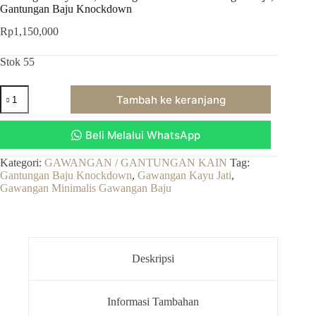
Gantungan Baju Knockdown
Rp
1,150,000
Stok 55
Kuantitas
Tambah ke keranjang
Gawangan
Kayu
Jati,
Beli Melalui WhatsApp
Gawangan
Minimalis
Gawangan
Kategori:
GAWANGAN / GANTUNGAN KAIN
Tag:
Baju,
Gantungan Baju Knockdown
,
Gawangan Kayu Jati
,
Gantungan
Gawangan Minimalis Gawangan Baju
Baju
Knockdown
Deskripsi
Informasi Tambahan