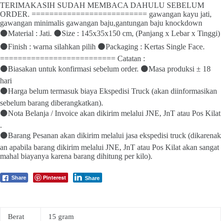
TERIMAKASIH SUDAH MEMBACA DAHULU SEBELUM
ORDER. ========================== gawangan kayu jati,
gawangan minimalis gawangan baju,gantungan baju knockdown
⚫Material : Jati. ⚫Size : 145x35x150 cm, (Panjang x Lebar x Tinggi)
⚫Finish : warna silahkan pilih ⚫Packaging : Kertas Single Face.
========================== Catatan :
⚫Biasakan untuk konfirmasi sebelum order. ⚫Masa produksi ± 18
hari
⚫Harga belum termasuk biaya Ekspedisi Truck (akan diinformasikan
sebelum barang diberangkatkan).
⚫Nota Belanja / Invoice akan dikirim melalui JNE, JnT atau Pos Kilat
.
⚫Barang Pesanan akan dikirim melalui jasa ekspedisi truck (dikarenak
an apabila barang dikirim melalui JNE, JnT atau Pos Kilat akan sangat
mahal biayanya karena barang dihitung per kilo).
Pinterest
Share
Share
Berat
15 gram