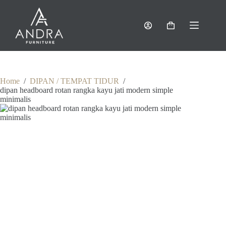
Skip
to
content
Shopping
cart
Home
/
DIPAN / TEMPAT TIDUR
/
dipan headboard rotan rangka kayu jati modern simple
minimalis