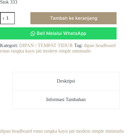
Stok 333
Kuantitas
Tambah ke keranjang
dipan
headboard
rotan
Beli Melalui WhatsApp
rangka
kayu
jati
Kategori:
DIPAN / TEMPAT TIDUR
Tag:
dipan headboard
modern
rotan rangka kayu jati modern simple minimalis
simple
minimalis
Deskripsi
Informasi Tambahan
dipan headboard rotan rangka kayu jati modern simple minimalis