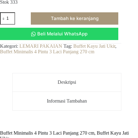
Stok 333
Kuantitas
Tambah ke keranjang
Buffet
Minimalis
4
Beli Melalui WhatsApp
Pintu
3
Laci
Kategori:
LEMARI PAKAIAN
Tag:
Buffet Kayu Jati Ukir
,
Panjang
Buffet Minimalis 4 Pintu 3 Laci Panjang 270 cm
270
cm,
Buffet
Kayu
Jati
Deskripsi
Ukir
Informasi Tambahan
Buffet Minimalis 4 Pintu 3 Laci Panjang 270 cm, Buffet Kayu Jati