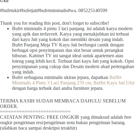
Ukir
#bufetukir#bufetjati#bufetminimalis#wa. 085225140599
Thank you for reading this post, don't forget to subscribe!
Bufet minimalis 4 pintu 3 laci panjang ini adalah karya modern
yang apik dan terfavorit. Karya yang menakjubkan ini terbuat
dari kayu Jati yang kokoh dan memiliki desain yang indah.
Bufet Panjang Meja TV Kayu Jati berfungsi cantik dengan
berbagai opsi penyimpanan dan slot besar untuk perangkat
hiburan. Kabinet TV ini sangat ideal untuk apartemen atau
loteng yang lebih kecil. Terbuat dari kayu Jati yang kokoh. Opsi
penyimpanan yang cukup dan Desain modern abad pertengahan
yang indah.
Bufet serbaguna minimalis ukiran jepara, dapatkan
Buffet
Minimalis 4 Pintu 3 Laci Panjang 270 cm, Buffet Kayu Jati Ukir
dengan harga terbaik dari andra furniture jepara.
TERIMA KASIH SUDAH MEMBACA DAHULU SEBELUM
ORDER.
==========================
CATATAN PENTING: FREE ONGKIR yang dimaksud adalah free
ongkir pengiriman resi/pengiriman nota bukan pengiriman barang.
(silahkan baca sampai deskripsi terakhir)