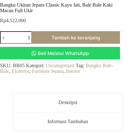
Bangku Ukiran Jepara Classic Kayu Jati, Bale Bale Kaki
Macan Full Ukir
Rp
4,522,000
Kuantitas
Tambah ke keranjang
Bangku
Ukiran
Jepara
Beli Melalui WhatsApp
Classic
Kayu
Jati,
SKU:
BB05
Kategori:
Uncategorized
Tag:
Bangku Bale-
Bale
Bale
,
Eksterior
,
Furniture Jepara
,
Interior
Bale
Kaki
Macan
Full
Ukir
Deskripsi
Informasi Tambahan