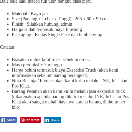
Bale bale kaki macan full ukir, bangku classic jati
Material : Kayu jati
Size (Panjang x Lebar x Tinggi) : 205 x 80 x 90 cm
Finish : Silahkan hubungi admin
Harga sudah termasuk biaya finishing
Packaging : Kertas Single Face dan bubble wrap
Catatan :
Biasakan untuk konfirmasi sebelum order.
Masa produksi ± 3 minggu.
Harga belum termasuk biaya Ekspedisi Truck (akan kami
informasikan sebelum barang berangkat).
Nota Belanja / Invoice akan kami kirim melalui JNE, JnT atau
Pos Kilat.
Barang Pesanan akan kami kirim melalui jasa ekspedisi truck
(dikarenakan apabila barang dikirim melalui JNE, JnT atau Pos
Kilat akan sangat mahal biayanya karena barang dihitung per
kilo).
Pinterest
Share
Share